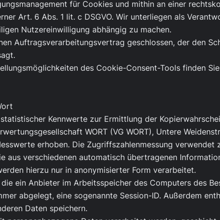
igungsmanagement für Cookies und mithin an einer rechtsko
rner Art. 6 Abs. 1 lit. c DSGVO. Wir unterliegen als Verantw
iligen Nutzereinwilligung abhängig zu machen.
inen Auftragsverarbeitungsvertrag geschlossen, der den Sch
sagt.
tellungsmöglichkeiten des Cookie-Consent-Tools finden Sie
Wort
 statistischer Kennwerte zur Ermittlung der Kopierwahrschei
Verwertungsgesellschaft WORT (VG WORT), Untere Weidenst
Messwerte erhoben. Die Zugriffszahlenmessung verwendet
die aus verschiedenen automatisch übertragenen Informatione
werden hierzu nur in anonymisierter Form verarbeitet.
, die ein Anbieter im Arbeitsspeicher des Computers des Be
nummer abgelegt, eine sogenannte Session-ID. Außerdem ent
nderen Daten speichern.