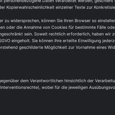
it personenbezogene Daten verarbeitet werden, geschieht d
 der Kopierwahrscheinlichkeit einzelner Texte zur Konkreti
 zu widersprechen, können Sie Ihren Browser so einstellen
n oder die Annahme von Cookies für bestimmte Fälle oder
ngeschränkt sein. Soweit rechtlich erforderlich, haben wir z
DSGVO eingeholt. Sie können Ihre erteilte Einwilligung jeder
vorstehend geschilderte Möglichkeit zur Vornahme eines Wi
gegenüber dem Verantwortlichen hinsichtlich der Verarbei
Interventionsrechte), wobei für die jeweiligen Ausübungsv