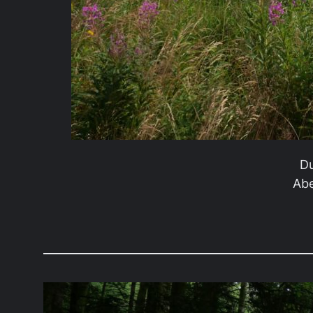
Du
Abe