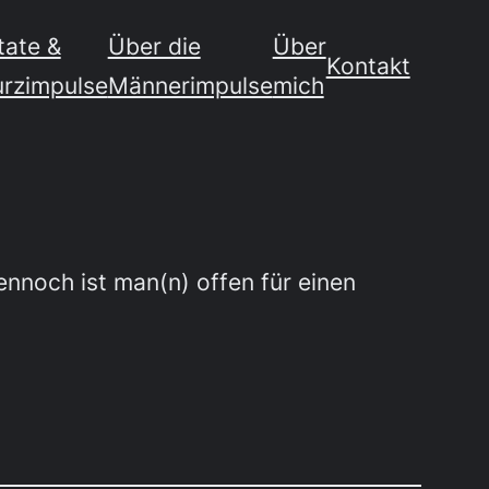
tate &
Über die
Über
Kontakt
urzimpulse
Männerimpulse
mich
ennoch ist man(n) offen für einen