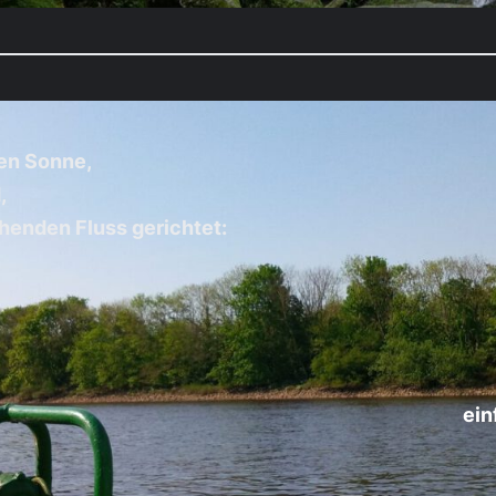
men Sonne,
,
ehenden Fluss gerichtet:
ein